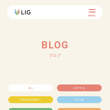
MENU
BLOG
ブログ
ALL
かがやき
KID ACADEMY+
FC.LIG