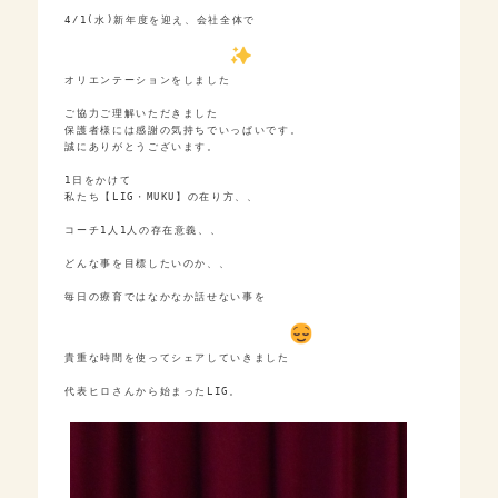
4/1(水)新年度を迎え、会社全体で

オリエンテーションをしました
ご協力ご理解いただきました

保護者様には感謝の気持ちでいっぱいです。

誠にありがとうございます。

1日をかけて

私たち【LIG・MUKU】の在り方、、

コーチ1人1人の存在意義、、

どんな事を目標したいのか、、

毎日の療育ではなかなか話せない事を

貴重な時間を使ってシェアしていきました