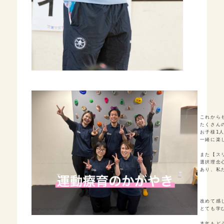
これから
たくさん
お子様1
一緒に楽し
また【ス
選択理念
あり、私
改めて感
とても学