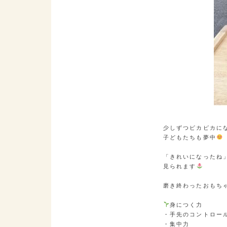
少しずつピカピカにな
子どもたちも夢中
「きれいになったね」
見られます
磨き終わったおもち
身につく力

・手先のコントロール
・集中力
