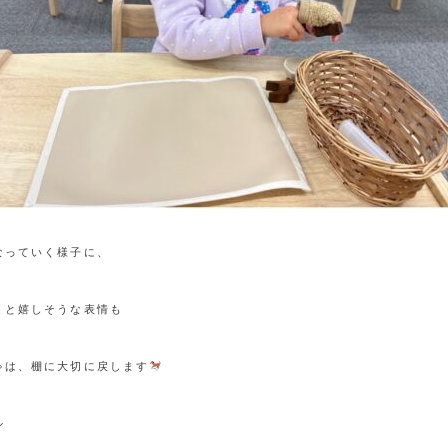
っていく様子に、

と嬉しそうな表情も

ゃは、棚に大切に戻します

