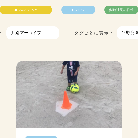
KID ACADEMY+
FC.LIG
多動社長の日常
：
タグごとに表示：