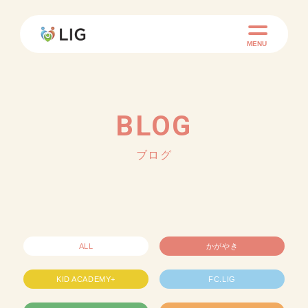
MENU
BLOG
ブログ
ALL
かがやき
KID ACADEMY+
FC.LIG