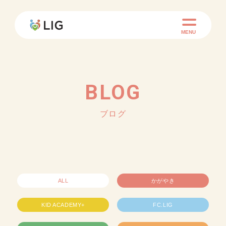
MENU
BLOG
ブログ
ALL
かがやき
KID ACADEMY+
FC.LIG