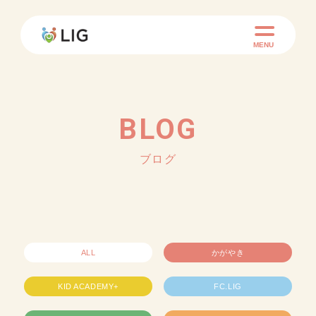
MENU
BLOG
ブログ
ALL
かがやき
KID ACADEMY+
FC.LIG