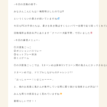
☆今日の活動の様子☆

みなさんこんにちは！梅雨明けしたのでは⁇

というくらいの暑さが続いていますね
今日もFCの子供たちは、暑さを吹き飛ばすくらいパワー全開で走り回ってくれて
活動場所は長吉出戸にあります「クーバー大阪平野」で行いました
☆今日の練習メニュー☆

①川渡鬼ごっこ

②ポジションパスリレー

③セットプレー対決

④ミニゲーム

①の川渡鬼ごっこでは、1ターンめは身体1つでコーン間の鬼さんにタッチされな
２ターンめでは、ドリブルしながらのチャレンジ!!

「おっしゃーー！いまじゃーーー」

と、他のお友達に鬼さんが集中している間に通り抜ける強者さんが沢山!!

みんな周りの状況をよく見れていますね
素晴らしいです！！
