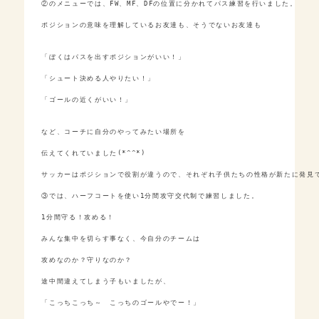
②のメニューでは、FW、MF、DFの位置に分かれてパス練習を行いました。

ポジションの意味を理解しているお友達も、そうでないお友達も

「ぼくはパスを出すポジションがいい！」

「シュート決める人やりたい！」

「ゴールの近くがいい！」

など、コーチに自分のやってみたい場所を

伝えてくれていました(*^^*)

サッカーはポジションで役割が違うので、それぞれ子供たちの性格が新たに発見で
③では、ハーフコートを使い1分間攻守交代制で練習しました。

1分間守る！攻める！

みんな集中を切らす事なく、今自分のチームは

攻めなのか？守りなのか？

途中間違えてしまう子もいましたが、

「こっちこっち～　こっちのゴールやでー！」
