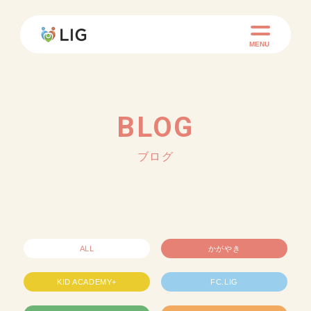
MENU
BLOG
ブログ
ALL
かがやき
KID ACADEMY+
FC.LIG