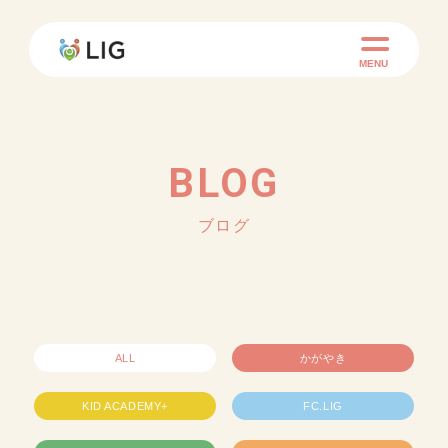
MENU
BLOG
ブログ
ALL
かがやき
KID ACADEMY+
FC.LIG