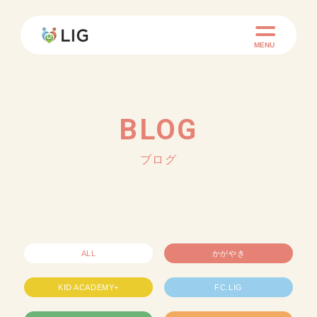
MENU
BLOG
ブログ
ALL
かがやき
KID ACADEMY+
FC.LIG