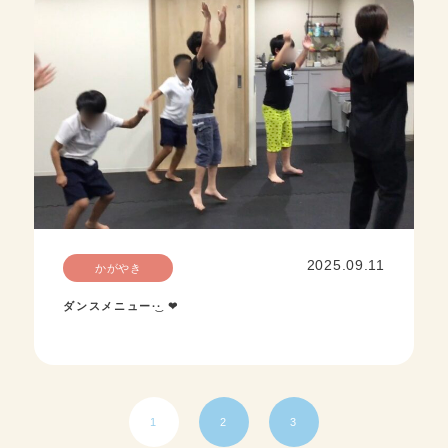
2025.09.11
かがやき
ダンスメニュー‪·͜· ❤︎‬
1
2
3