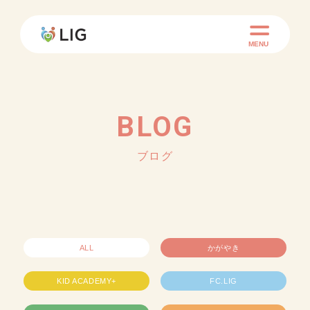
MENU
BLOG
ブログ
ALL
かがやき
KID ACADEMY+
FC.LIG