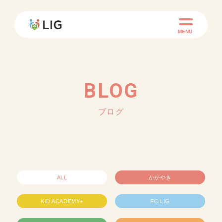
MENU
BLOG
ブログ
ALL
かがやき
KID ACADEMY+
FC.LIG