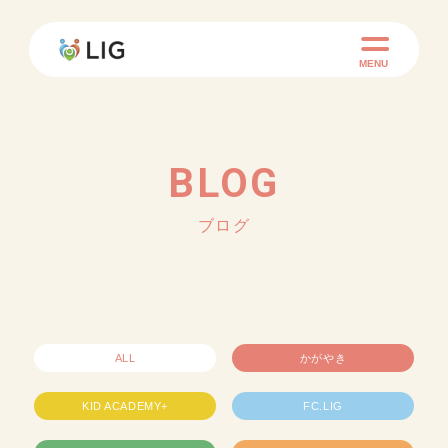
MENU
BLOG
ブログ
ALL
かがやき
KID ACADEMY+
FC.LIG