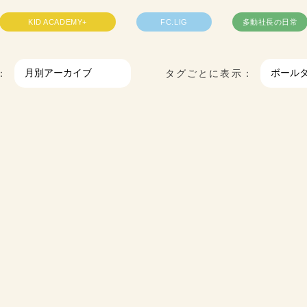
KID ACADEMY+
FC.LIG
多動社長の日常
：
タグごとに表示：