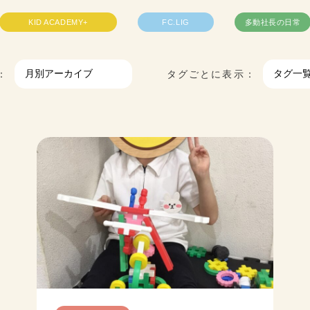
KID ACADEMY+
FC.LIG
多動社長の日常
：
タグごとに表示：