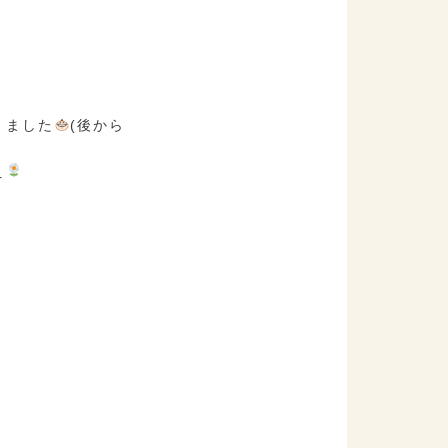
きました
(後から
え