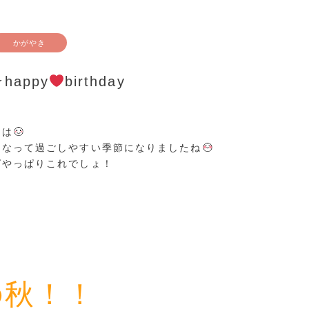
かがやき
appy
birthday
ちは
くなって過ごしやすい季節になりましたね
ばやっぱりこれでしょ！
の秋！！