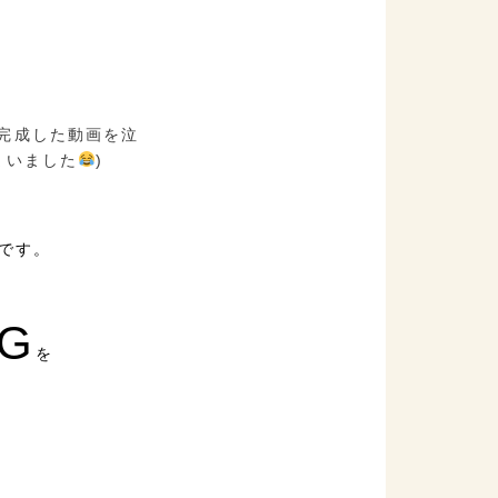
(完成した動画を泣
まいました
)
です。
IG
を