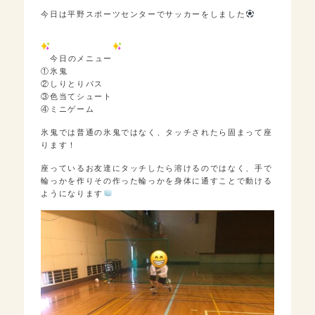
今日は平野スポーツセンターでサッカーをしました
今日のメニュー
①氷鬼
②しりとりパス
③色当てシュート
④ミニゲーム
氷鬼では普通の氷鬼ではなく、タッチされたら固まって座
ります！
座っているお友達にタッチしたら溶けるのではなく、手で
輪っかを作りその作った輪っかを身体に通すことで動ける
ようになります