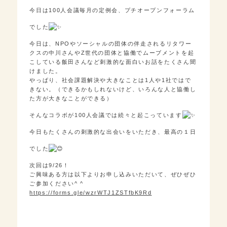
今日は100人会議毎月の定例会、プチオープンフォーラム
でした
今日は、NPOやソーシャルの団体の伴走されるリタワー
クスの中川さんやZ世代の団体と協働でムーブメントを起
こしている飯田さんなど刺激的な面白いお話をたくさん聞
けました。
やっぱり、社会課題解決や大きなことは1人や1社ではで
きない。（できるかもしれないけど、いろんな人と協働し
た方が大きなことができる）
そんなコラボが100人会議では続々と起こっています
今日もたくさんの刺激的な出会いをいただき、最高の１日
でした
次回は9/26！
ご興味ある方は以下よりお申し込みいただいて、ぜひぜひ
ご参加ください^ ^
https://forms.gle/wzrWTJ1ZSTfbK9Rd