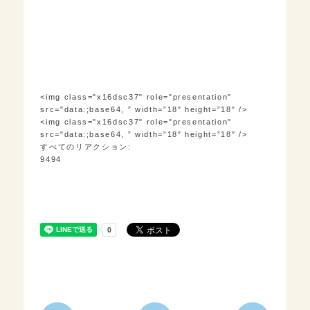
<img class="x16dsc37" role="presentation"
src="data:;base64, ” width=”18″ height=”18″ />
<img class="x16dsc37" role="presentation"
src="data:;base64, ” width=”18″ height=”18″ />
すべてのリアクション:
94
94