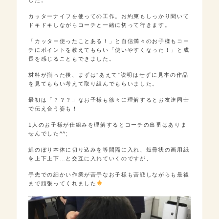
した。
カッターナイフを使っての工作。お約束もしっかり聞いて
ドキドキしながらコーチと一緒に切って行きます。
「カッター使ったことある！」と自信満々のお子様もコー
チにポイントを教えてもらい「使いやすくなった！」と成
長を感じることもできました。
材料が揃った後、まずは”あえて”説明はせずに見本の作品
を見てもらい考えて取り組んでもらいました。
最初は「？？？」なお子様も徐々に理解するとお友達同士
で伝え合う姿も！
1人のお子様が仕組みを理解するとコーチの出番はありま
せんでした^^;
鯉のぼり本体に切り込みを等間隔に入れ、短冊状の画用紙
を上下上下…と交互に入れていくのですが、
手先での細かい作業が苦手なお子様も苦戦しながらも最後
まで頑張ってくれました