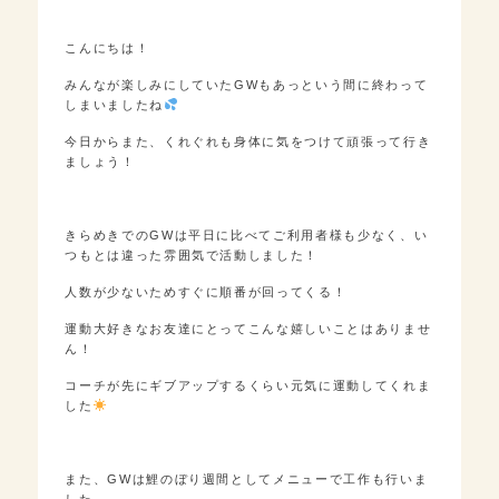
こんにちは！
みんなが楽しみにしていたGWもあっという間に終わって
しまいましたね
今日からまた、くれぐれも身体に気をつけて頑張って行き
ましょう！
きらめきでのGWは平日に比べてご利用者様も少なく、い
つもとは違った雰囲気で活動しました！
人数が少ないためすぐに順番が回ってくる！
運動大好きなお友達にとってこんな嬉しいことはありませ
ん！
コーチが先にギブアップするくらい元気に運動してくれま
した
また、GWは鯉のぼり週間としてメニューで工作も行いま