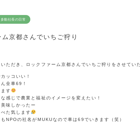
多動社長の日常
ーム京都さんでいちご狩り
いいただき、ロックファーム京都さんでいちご狩りをさせてい
でカッコいい！
ん全車69！
ります
んな感じで農業と福祉のイメージを変えたい！
ゃ美味しかったー
食べた気します
もNPOの社名がMUKUなので車は69でいきます（笑）