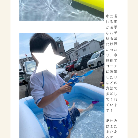
水に濡
れる事
が苦手
なお子
様も足
だけ浸
かった
り、水
鉄砲で
コーチ
に攻撃
したり
などの
方法で
参加し
てくれ
ていま
す！
夏休み
はまだ
まだあ
るの