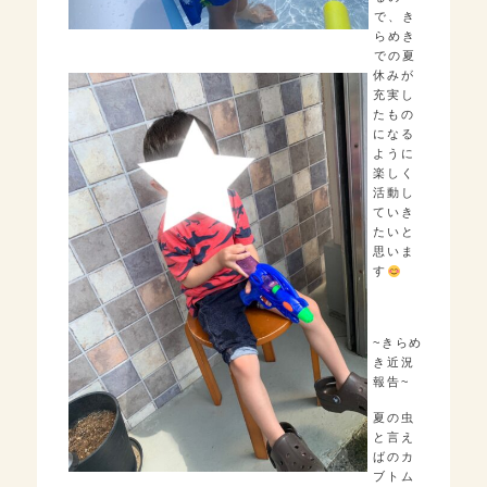
で、き
らめき
での夏
休みが
充実し
たもの
になる
ように
楽しく
活動し
ていき
たいと
思いま
す
~きらめ
き近況
報告~
夏の虫
と言え
ばのカ
ブトム