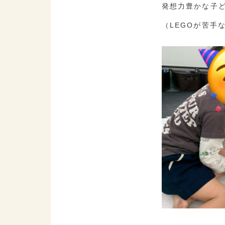
発想力豊かな子
（LEGOが苦手