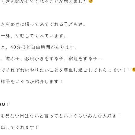
たくさん聞かせてくれることが増えました
ときらめきに帰って来てくれる子ども達。
気一杯、活動してくれています。
と、40分ほど自由時間があります。
子、遊ぶ子、お絵かきをする子、宿題をする子…
上でそれぞれのやりたいことを尊重し過ごしてもらっています
の様子をいくつか紹介します！
GO
！
Oを見ない日はないと言ってもいいくらいみんな大好き！
り出してくれます！