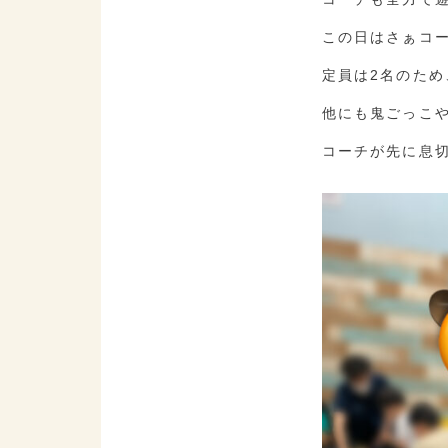
この日はさぁコ
定員は2名のた
他にも鬼ごっこ
コーチが先に息