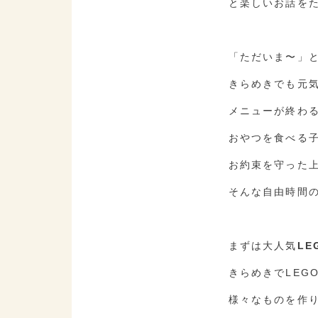
と楽しいお話を
「ただいま〜」
きらめきでも元
メニューが終わる
おやつを食べる
お約束を守った
そんな自由時間
まずは大人気
LE
きらめきでLEG
様々なものを作