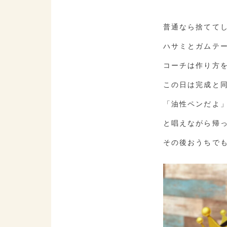
普通なら捨てて
ハサミとガムテ
コーチは作り方
この日は完成と
「油性ペンだよ
と唱えながら帰
その後おうちで