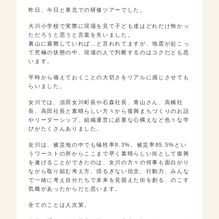
昨日、今日と東北での研修ツアーでした。
大川小学校で実際に現場を見て子ども達はどれだけ怖かっ
ただろうと思うと言葉を失いました。
裏山に避難していれば…と言われてますが、地震が起こっ
て究極の状態の中、現場の人で判断するのはコクだとも思
います。
平時から備えておくことの大切さをリアルに感じさせても
らいました。
女川では、須田女川町長や石森社長、青山さん、高橋社
長、高田社長と素晴らしい方々から復興まちづくりのお話
やリーダーシップ、組織運営に必要な心構えなど色々な学
びがたくさんありました。
女川は、被災地の中でも犠牲率8.3%、被災率85.5%とい
うワーストの所からここまで早く素晴らしい街として復興
を遂げることができたのは、女川の方々の何事も面白がり
ながら取り組む考え方、揺るぎない信念、行動力、みんな
で一緒に考え自分たちで未来を見据えた街を創る、のこす
気概があったからだと思います。
全てのことは人次第。