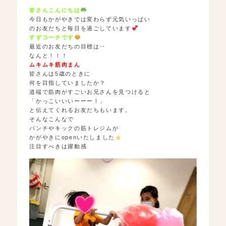
皆さんこんにちは
今日もかがやきでは変わらず元気いっぱい
のお友だちと毎日を過ごしています
すずコーチです
最近のお友だちの目標は‥
なんと！！！
ムキムキ筋肉まん
皆さんは5歳のときに
何を目指していましたか？
道端で筋肉がすごいお兄さんを見つけると
「かっこいいいーーー！」
と伝えてくれるお友だちもいます。
そんなこんなで
パンチやキックの筋トレジムが
かがやきにopenいたしました
注目すべきは躍動感