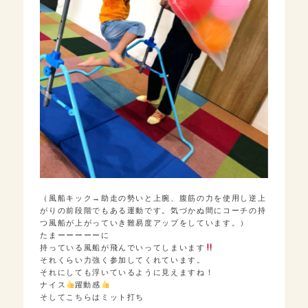
（風船キック→助走の勢いと上腕、腹筋の力を使用し逆上
がりの前段階でもある運動です。気づかぬ間にコーチの持
つ風船が上がっていき難易度アップをしています。）
たまーーーーーに
持っている風船が飛んでいってしまいます
それくらい力強く参加してくれています。
それにしても浮いているように見えますね！
ナイス
躍動感
そしてこちらはミット打ち