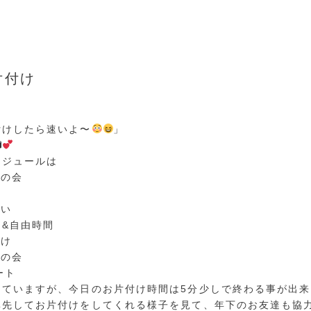
ID ACADEMY+
片付け
付けしたら速いよ〜
」
ケジュールは
りの会
洗い
自由時間
付け
りの会
ート
っていますが、今日のお片付け時間は5分少しで終わる事が出
率先してお片付けをしてくれる様子を見て、年下のお友達も協