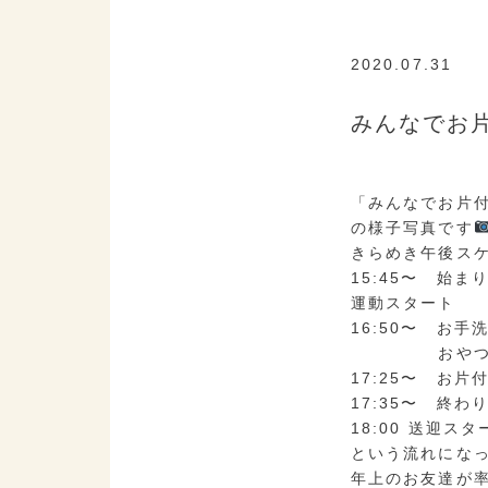
2020.07.31
K
みんなでお
「みんなでお片
の様子写真です
きらめき午後ス
15:45〜 始ま
運動スタート
16:50〜 お手
おやつ&
17:25〜 お片
17:35〜 終わ
18:00 送迎スタ
という流れにな
年上のお友達が