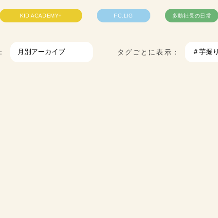
KID ACADEMY+
FC.LIG
多動社長の日常
：
タグごとに表示：