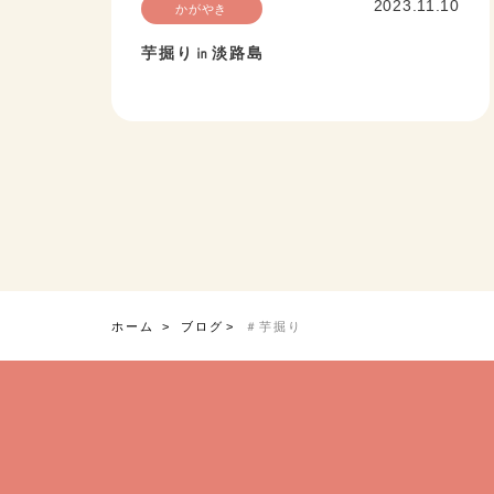
2023.11.10
かがやき
芋掘り㏌淡路島
ホーム
ブログ
＃芋掘り