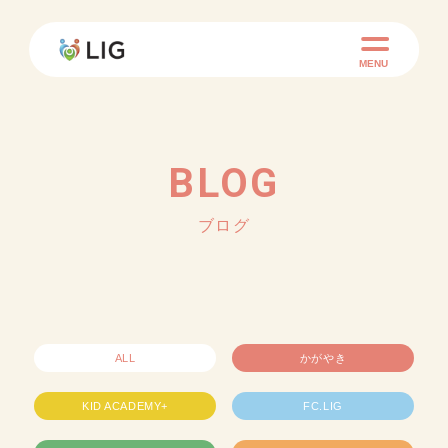
MENU
BLOG
ブログ
ALL
かがやき
KID ACADEMY+
FC.LIG