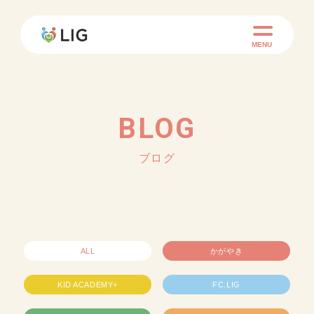
MENU
BLOG
ブログ
ALL
かがやき
KID ACADEMY+
FC.LIG