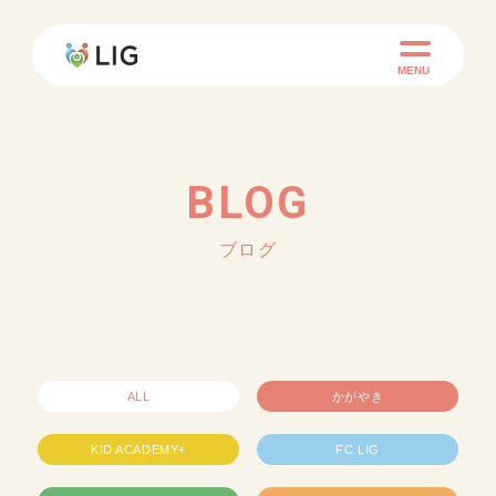
MENU
BLOG
ブログ
ALL
かがやき
KID ACADEMY+
FC.LIG