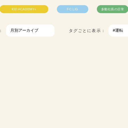
KID ACADEMY+
FC.LIG
多動社長の日常
：
タグごとに表示：