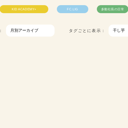
KID ACADEMY+
FC.LIG
多動社長の日常
：
タグごとに表示：