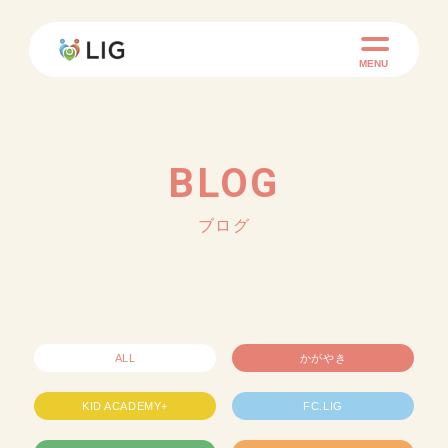
MENU
BLOG
ブログ
ALL
かがやき
KID ACADEMY+
FC.LIG