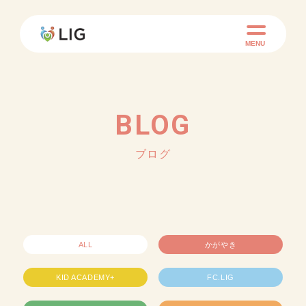
MENU
BLOG
ブログ
ALL
かがやき
KID ACADEMY+
FC.LIG