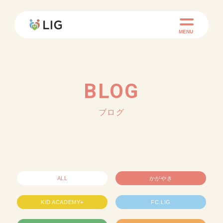
MENU
BLOG
ブログ
ALL
かがやき
KID ACADEMY+
FC.LIG