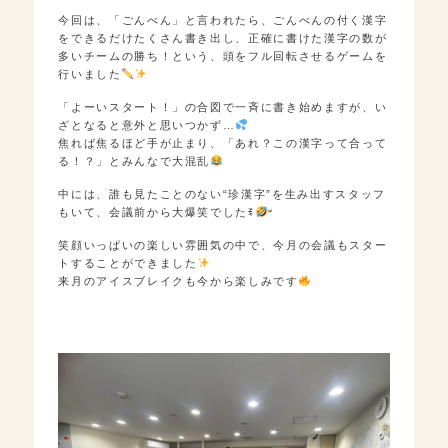
今回は、「ごんべん」と言われたら、ごんべんの付く漢字
をできるだけたくさん書き出し、正確に書けた漢字の数が
多いチームの勝ち！という、頭をフル回転させるゲームを
行いました
「よーいスタート！」の合図で一斉に書き始めますが、い
ざとなると意外と思いつかず…
焦れば焦るほど手が止まり、「あれ？この漢字って合って
る！？」とみんなで大混乱
中には、誰も見たことのない“珍漢字”を生み出すスタッフ
もいて、会議前から大爆笑でしたꉂ
𐤔
笑顔いっぱいの楽しい雰囲気の中で、今月の会議もスター
トすることができました
️
来月のアイスブレイクも今から楽しみです