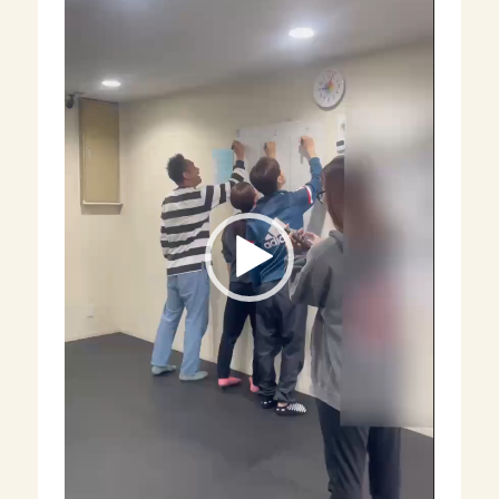
ー
ヤ
ー