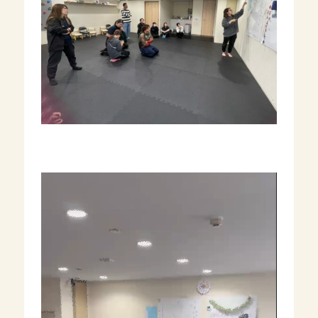
動
画
プ
レ
ー
ヤ
ー