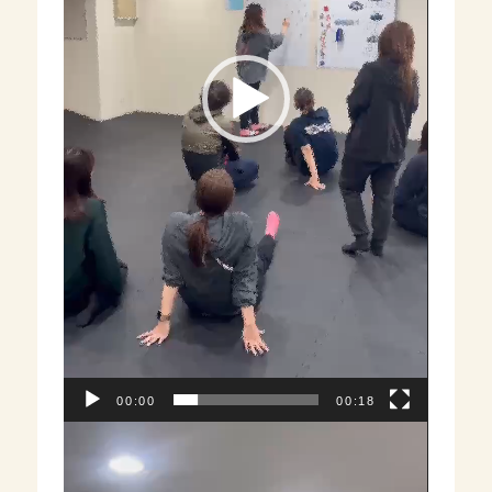
00:00
00:18
動
画
プ
レ