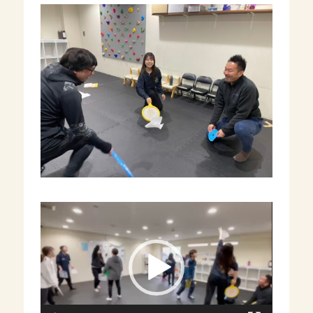
動
画
プ
レ
ー
ヤ
ー