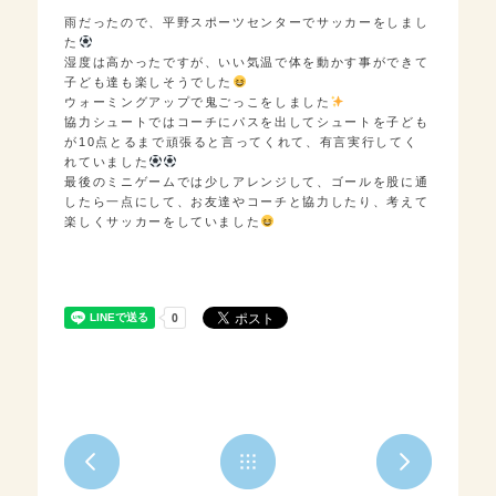
雨だったので、平野スポーツセンターでサッカーをしまし
た
湿度は高かったですが、いい気温で体を動かす事ができて
子ども達も楽しそうでした
ウォーミングアップで鬼ごっこをしました
協力シュートではコーチにパスを出してシュートを子ども
が10点とるまで頑張ると言ってくれて、有言実行してく
れていました
最後のミニゲームでは少しアレンジして、ゴールを股に通
したら一点にして、お友達やコーチと協力したり、考えて
楽しくサッカーをしていました