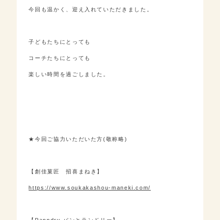
今回も温かく、迎え入れていただきました。
子どもたちにとっても
コーチたちにとっても
楽しい時間を過ごしました。
★今回ご協力いただいた方(敬称略)
【創佳菓匠 招喜まねき】
https://www.soukakashou-maneki.com/
【Panndry パンとランドリー】