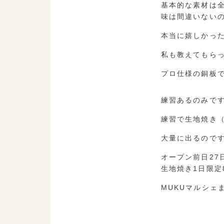
基本的な素材は
味は間違いない
本当に嬉しかっ
私も教えてもら
プロ仕様の銅板
練習あるのみで
練習で生地焼き
大量に出るので
オープン前日27
生地焼き1日限定
MUKUマルシェ