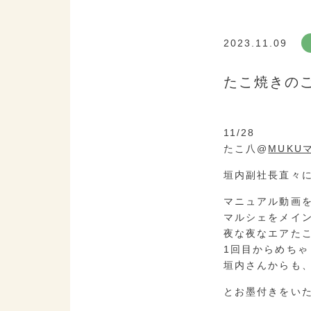
2023.11.09
たこ焼きの
11/28
たこ八@
MUKU
垣内副社長直々
マニュアル動画
マルシェをメイ
夜な夜なエアた
1回目からめちゃ
垣内さんからも
とお墨付きをい