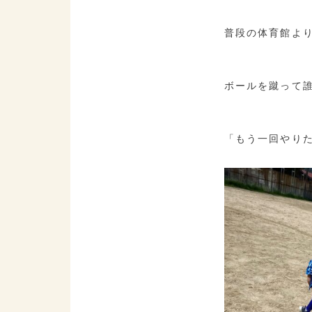
普段の体育館よ
ボールを蹴って
「もう一回やり