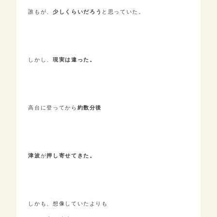
誰もが、
少しくらいだろう
と思っていた。
しかし、
現実は違った。
高台に登ってから
約数分後
津波
が
押し寄せてきた。
しかも、想像していたよりも