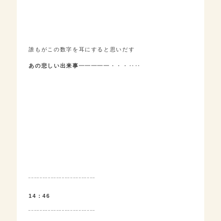
誰もがこの数字を耳にすると思いだす
あの悲しい出来事
━━━━━・・・‥‥
¨¨¨¨¨¨¨¨¨¨¨¨¨¨¨¨¨¨¨¨¨¨¨¨
14：46
¨¨¨¨¨¨¨¨¨¨¨¨¨¨¨¨¨¨¨¨¨¨¨¨