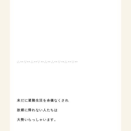
∴‥∵‥∴‥∵‥∴‥∴‥∵‥∴‥∵‥
未だに避難生活を余儀なくされ
故郷に帰れない人たちは
大勢いらっしゃいます。